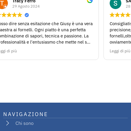
Tracy Ferro
S
29 Agosto 2024
28
sso dire senza esitazione che Giusy è una vera
Consigliati
aestra ai fornelli. Ogni piatto è una perfetta
precisione,
ombinazione di sapori, tecnica e passione. La
fornelli,o
rofessionalità e l'entusiasmo che mette nel suo
ovviamente!
voro si riflettono in ogni piatto!!!
mio compl
ggi di più
Leggi di più
NAVIGAZIONE
Chi sono