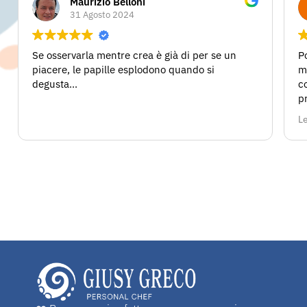
Maurizio Belloni
31 Agosto 2024
Se osservarla mentre crea è già di per se un
Po
piacere, le papille esplodono quando si
m
degusta...
c
p
la
Le