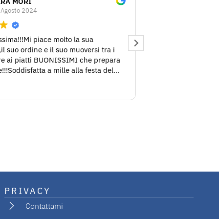
ARA MORI
Nunzio Sav
 Agosto 2024
26 Agosto 2
ssima!!!Mi piace molto la sua
Ho avuto il piacere d
il suo ordine e il suo muoversi tra i
Chef Giusy. La sua 
ltre ai piatti BUONISSIMI che prepara
grande competenza.
!!Soddisfatta a mille alla festa del
consigliatissima!!
eanno!!CHAPEAU!!!
PRIVACY
Contattami