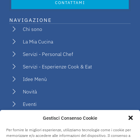
CONTATTAMI
NAVIGAZIONE
Chi sono
La Mia Cucina
Servizi - Personal Chef
Servizi - Esperienze Cook & Eat
Idee Menù
Novità
Eventi
Social
Gestisci Consenso Cookie
Per fornire le migliori esperienze, utilizziamo tecnologie come i cookie per
PRIVACY
memorizzare e/o accedere alle informazioni del dispositivo. Il consenso a