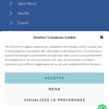
Idee Menù
Novità
Eventi
Social
Gestisci Consenso Cookie
PRIVACY
Per fornire le migliori esperienze, utilizziamo tecnologie come i cookie per
Contact me
memorizzare e/o accedere alle informazioni del dispositivo. Il consenso a
queste tecnologie ci permetterà di elaborare dati come il comportamento
di navigazione o ID unici su questo sito. Non acconsentire o ritirare il
the Privacy Policy
consenso può influire negativamente su alcune caratteristiche e funzioni.
Cookie Policy
ACCETTA
NEGA
© Giusy Greco | All rights reserved. VAT number
VISUALIZZA LE PREFERENZE
13781570968