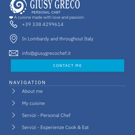
❤️ A cuisine made with love and passion.
+39 338 4299614
In Lombardy and throughout Italy
info@giusygrecochef.it
CONTACT ME
NAVIGATION
About me
My cuisine
Servizi - Personal Chef
Servizi - Esperienze Cook & Eat